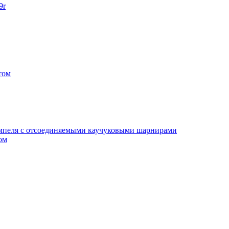
9r
том
умпеля с отсоединяемыми каучуковыми шарнирами
ом