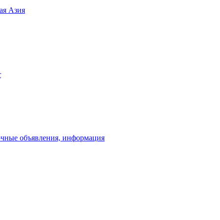
ая Азия
r
очные объявления, информация