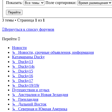
Показать:
Поле сортировки:
3 темы • Страница
1
из
1
Вернуться к списку форумов
Перейти
Новости
↳ Новости, срочные объявления, информация
Катамараны Ducky
↳ Ducky13
↳ Ducky14s
↳ Ducky15
↳ Ducky16
↳ Ducky17
↳ Ducky19/19r
Путешествия и отдых
↳ Австралия и Новая Зеландия
↳ Гренландия
↳ Дальний Восток
↳ Северная и Южная Америка