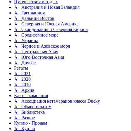
Путешествия и отдых
↳ Австралия и Новая Зеландия
↳ Гренландия
↳ Дальний Восток
↳ Северная и Южная Америка
↳ Скандинавия и Северная Европа
↳ Средиземное море
↳ Украина
↳ Чёрное и Азовское моря
↳ Центральная Азия
↳ Юго-Восточная Азия
↳ Другое
Регаты
↳ 2021
↳ 2020
↳ 2019
↳ Архив
Кают - компания
↳ Ассоциация катамаранов класса Ducky
↳ Обмен опытом
↳ Библиотека
↳ Разное
Куплю - Продам
↳ Куплю