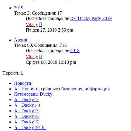
последнему
сообщению
2019
Темы
:
3
,
Сообщения
:
17
Последнее сообщение
Re: Ducky Party 2019
Перейти
Vitaliy
к
Пт дек 27, 2019 2:59 pm
последнему
сообщению
Архив
Темы
:
80
,
Сообщения
:
716
Последнее сообщение
2018
Перейти
Vitaliy
к
Ср фев 06, 2019 10:13 pm
последнему
сообщению
Перейти
Новости
↳ Новости, срочные объявления, информация
Катамараны Ducky
↳ Ducky13
↳ Ducky14s
↳ Ducky15
↳ Ducky16
↳ Ducky17
↳ Ducky19/19r