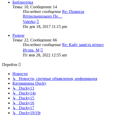
сообщению
Библиотека
Темы
:
10
,
Сообщения
:
14
Последнее сообщение
Re: Правила
Вітрильницьких Пе…
Перейти
Valerko
к
Пн дек 18, 2017 11:15 pm
последнему
сообщению
Разное
Темы
:
22
,
Сообщения
:
66
Последнее сообщение
Re: Кайт замість вітрил
Перейти
Игорь_М
к
Пт янв 28, 2022 12:55 am
последнему
сообщению
Перейти
Новости
↳ Новости, срочные объявления, информация
Катамараны Ducky
↳ Ducky13
↳ Ducky14s
↳ Ducky15
↳ Ducky16
↳ Ducky17
↳ Ducky19/19r