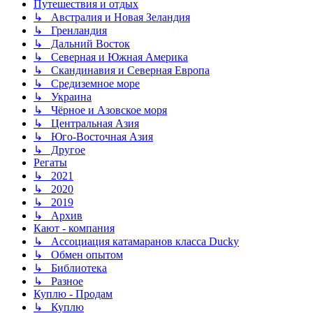
Путешествия и отдых
↳ Австралия и Новая Зеландия
↳ Гренландия
↳ Дальний Восток
↳ Северная и Южная Америка
↳ Скандинавия и Северная Европа
↳ Средиземное море
↳ Украина
↳ Чёрное и Азовское моря
↳ Центральная Азия
↳ Юго-Восточная Азия
↳ Другое
Регаты
↳ 2021
↳ 2020
↳ 2019
↳ Архив
Кают - компания
↳ Ассоциация катамаранов класса Ducky
↳ Обмен опытом
↳ Библиотека
↳ Разное
Куплю - Продам
↳ Куплю