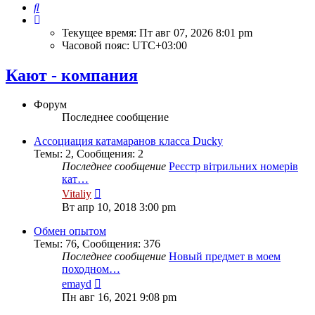
Поиск
Текущее время: Пт авг 07, 2026 8:01 pm
Часовой пояс:
UTC+03:00
Кают - компания
Форум
Последнее сообщение
Ассоциация катамаранов класса Ducky
Темы
:
2
,
Сообщения
:
2
Последнее сообщение
Реєстр вітрильних номерів
кат…
Перейти
Vitaliy
к
Вт апр 10, 2018 3:00 pm
последнему
сообщению
Обмен опытом
Темы
:
76
,
Сообщения
:
376
Последнее сообщение
Новый предмет в моем
походном…
Перейти
emayd
к
Пн авг 16, 2021 9:08 pm
последнему