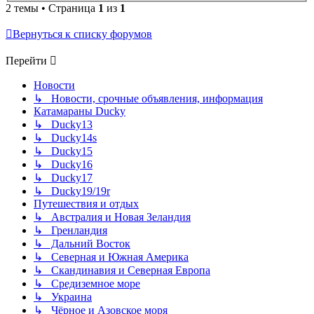
2 темы • Страница
1
из
1
Вернуться к списку форумов
Перейти
Новости
↳ Новости, срочные объявления, информация
Катамараны Ducky
↳ Ducky13
↳ Ducky14s
↳ Ducky15
↳ Ducky16
↳ Ducky17
↳ Ducky19/19r
Путешествия и отдых
↳ Австралия и Новая Зеландия
↳ Гренландия
↳ Дальний Восток
↳ Северная и Южная Америка
↳ Скандинавия и Северная Европа
↳ Средиземное море
↳ Украина
↳ Чёрное и Азовское моря