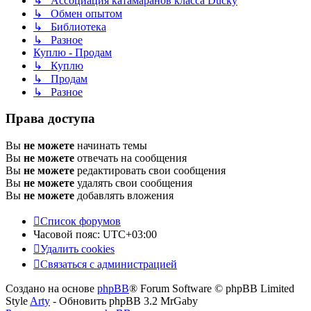
↳ Ассоциация катамаранов класса Ducky
↳ Обмен опытом
↳ Библиотека
↳ Разное
Куплю - Продам
↳ Куплю
↳ Продам
↳ Разное
Права доступа
Вы
не можете
начинать темы
Вы
не можете
отвечать на сообщения
Вы
не можете
редактировать свои сообщения
Вы
не можете
удалять свои сообщения
Вы
не можете
добавлять вложения
Список форумов
Часовой пояс:
UTC+03:00
Удалить cookies
Связаться с администрацией
Создано на основе
phpBB
® Forum Software © phpBB Limited
Style
Arty
- Обновить phpBB 3.2 MrGaby