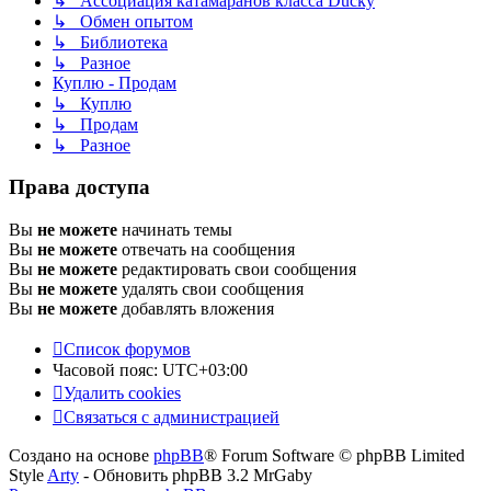
↳ Ассоциация катамаранов класса Ducky
↳ Обмен опытом
↳ Библиотека
↳ Разное
Куплю - Продам
↳ Куплю
↳ Продам
↳ Разное
Права доступа
Вы
не можете
начинать темы
Вы
не можете
отвечать на сообщения
Вы
не можете
редактировать свои сообщения
Вы
не можете
удалять свои сообщения
Вы
не можете
добавлять вложения
Список форумов
Часовой пояс:
UTC+03:00
Удалить cookies
Связаться с администрацией
Создано на основе
phpBB
® Forum Software © phpBB Limited
Style
Arty
- Обновить phpBB 3.2 MrGaby