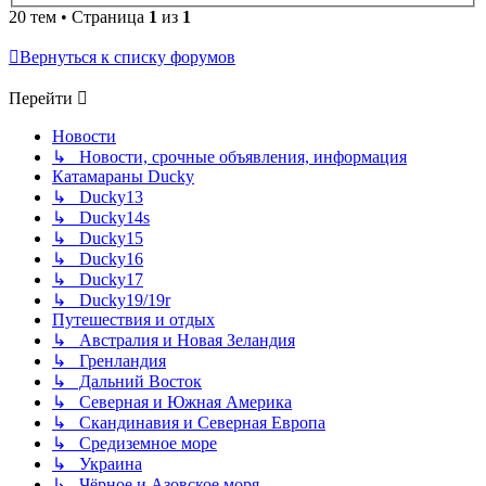
20 тем • Страница
1
из
1
Вернуться к списку форумов
Перейти
Новости
↳ Новости, срочные объявления, информация
Катамараны Ducky
↳ Ducky13
↳ Ducky14s
↳ Ducky15
↳ Ducky16
↳ Ducky17
↳ Ducky19/19r
Путешествия и отдых
↳ Австралия и Новая Зеландия
↳ Гренландия
↳ Дальний Восток
↳ Северная и Южная Америка
↳ Скандинавия и Северная Европа
↳ Средиземное море
↳ Украина
↳ Чёрное и Азовское моря