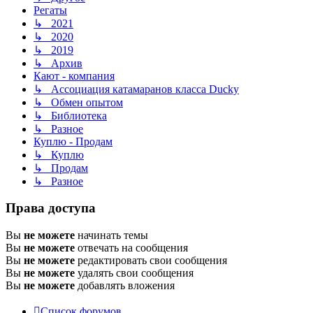
Регаты
↳ 2021
↳ 2020
↳ 2019
↳ Архив
Кают - компания
↳ Ассоциация катамаранов класса Ducky
↳ Обмен опытом
↳ Библиотека
↳ Разное
Куплю - Продам
↳ Куплю
↳ Продам
↳ Разное
Права доступа
Вы
не можете
начинать темы
Вы
не можете
отвечать на сообщения
Вы
не можете
редактировать свои сообщения
Вы
не можете
удалять свои сообщения
Вы
не можете
добавлять вложения
Список форумов