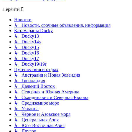
Перейти
Новости
↳ Новости, срочные объявления, информация
Катамараны Ducky
↳ Ducky13
↳ Ducky14s
↳ Ducky15
↳ Ducky16
↳ Ducky17
↳ Ducky19/19r
Путешествия и отдых
↳ Австралия и Новая Зеландия
↳ Гренландия
↳ Дальний Восток
↳ Северная и Южная Америка
↳ Скандинавия и Северная Европа
↳ Средиземное море
↳ Украина
↳ Чёрное и Азовское моря
↳ Центральная Азия
↳ Юго-Восточная Азия
↳ Другое