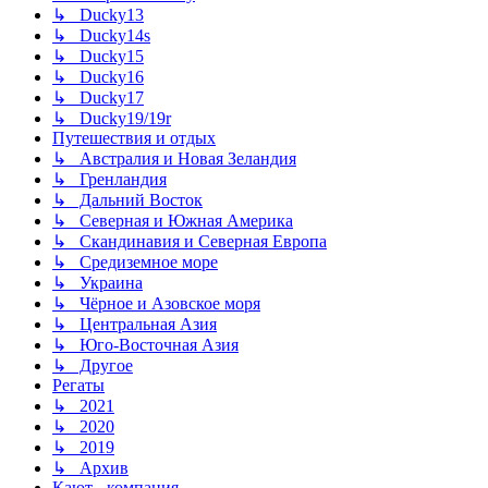
↳ Ducky13
↳ Ducky14s
↳ Ducky15
↳ Ducky16
↳ Ducky17
↳ Ducky19/19r
Путешествия и отдых
↳ Австралия и Новая Зеландия
↳ Гренландия
↳ Дальний Восток
↳ Северная и Южная Америка
↳ Скандинавия и Северная Европа
↳ Средиземное море
↳ Украина
↳ Чёрное и Азовское моря
↳ Центральная Азия
↳ Юго-Восточная Азия
↳ Другое
Регаты
↳ 2021
↳ 2020
↳ 2019
↳ Архив
Кают - компания