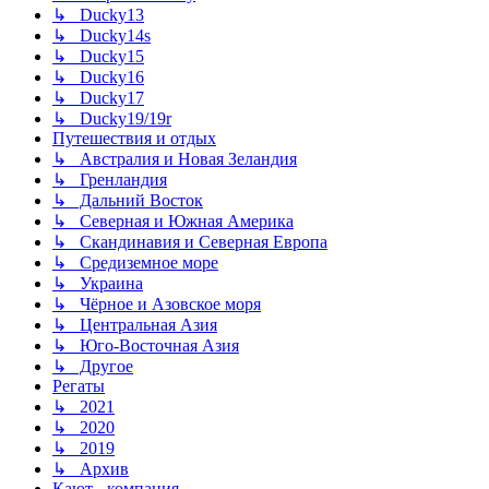
↳ Ducky13
↳ Ducky14s
↳ Ducky15
↳ Ducky16
↳ Ducky17
↳ Ducky19/19r
Путешествия и отдых
↳ Австралия и Новая Зеландия
↳ Гренландия
↳ Дальний Восток
↳ Северная и Южная Америка
↳ Скандинавия и Северная Европа
↳ Средиземное море
↳ Украина
↳ Чёрное и Азовское моря
↳ Центральная Азия
↳ Юго-Восточная Азия
↳ Другое
Регаты
↳ 2021
↳ 2020
↳ 2019
↳ Архив
Кают - компания