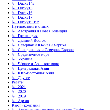
↳ Ducky14s
↳ Ducky15
↳ Ducky16
↳ Ducky17
↳ Ducky19/19r
Путешествия и отдых
↳ Австралия и Новая Зеландия
↳ Гренландия
↳ Дальний Восток
↳ Северная и Южная Америка
↳ Скандинавия и Северная Европа
↳ Средиземное море
↳ Украина
↳ Чёрное и Азовское моря
↳ Центральная Азия
↳ Юго-Восточная Азия
↳ Другое
Регаты
↳ 2021
↳ 2020
↳ 2019
↳ Архив
Кают - компания
↳ Ассоциация катамаранов класса Ducky