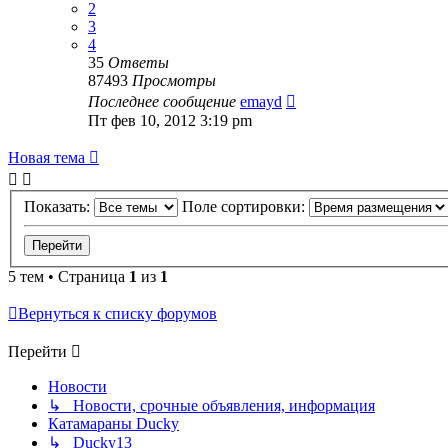
2
3
4
35
Ответы
87493
Просмотры
Последнее сообщение
emayd
Пт фев 10, 2012 3:19 pm
Новая тема
Показать:
Поле сортировки:
5 тем • Страница
1
из
1
Вернуться к списку форумов
Перейти
Новости
↳ Новости, срочные объявления, информация
Катамараны Ducky
↳ Ducky13