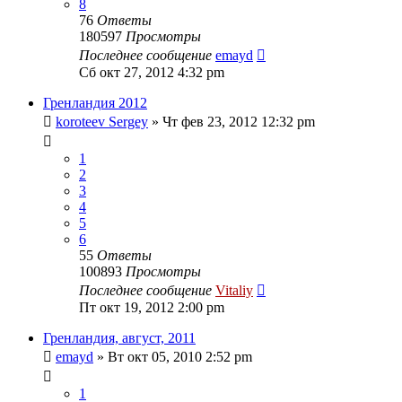
8
76
Ответы
180597
Просмотры
Последнее сообщение
emayd
Сб окт 27, 2012 4:32 pm
Гренландия 2012
koroteev Sergey
» Чт фев 23, 2012 12:32 pm
1
2
3
4
5
6
55
Ответы
100893
Просмотры
Последнее сообщение
Vitaliy
Пт окт 19, 2012 2:00 pm
Гренландия, август, 2011
emayd
» Вт окт 05, 2010 2:52 pm
1