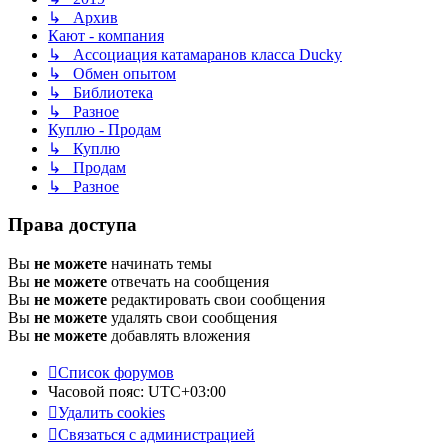
↳ Архив
Кают - компания
↳ Ассоциация катамаранов класса Ducky
↳ Обмен опытом
↳ Библиотека
↳ Разное
Куплю - Продам
↳ Куплю
↳ Продам
↳ Разное
Права доступа
Вы
не можете
начинать темы
Вы
не можете
отвечать на сообщения
Вы
не можете
редактировать свои сообщения
Вы
не можете
удалять свои сообщения
Вы
не можете
добавлять вложения
Список форумов
Часовой пояс:
UTC+03:00
Удалить cookies
Связаться с администрацией