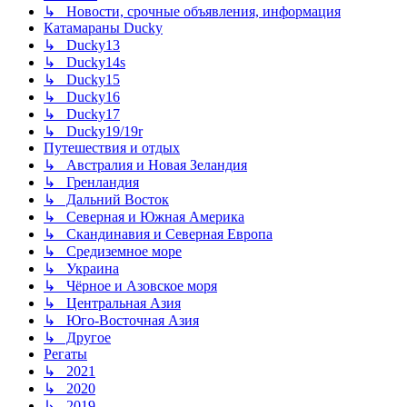
↳ Новости, срочные объявления, информация
Катамараны Ducky
↳ Ducky13
↳ Ducky14s
↳ Ducky15
↳ Ducky16
↳ Ducky17
↳ Ducky19/19r
Путешествия и отдых
↳ Австралия и Новая Зеландия
↳ Гренландия
↳ Дальний Восток
↳ Северная и Южная Америка
↳ Скандинавия и Северная Европа
↳ Средиземное море
↳ Украина
↳ Чёрное и Азовское моря
↳ Центральная Азия
↳ Юго-Восточная Азия
↳ Другое
Регаты
↳ 2021
↳ 2020
↳ 2019