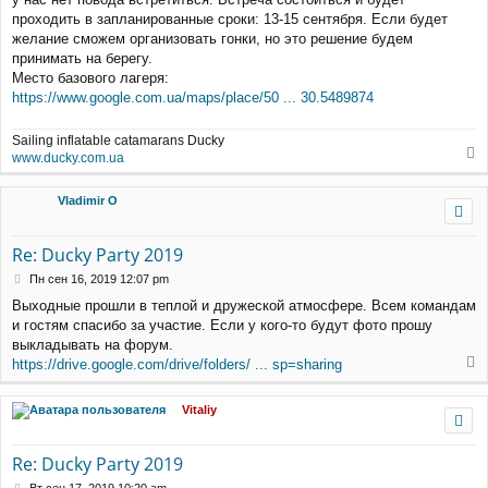
е
проходить в запланированные сроки: 13-15 сентября. Если будет
н
желание сможем организовать гонки, но это решение будем
и
принимать на берегу.
е
Место базового лагеря:
https://www.google.com.ua/maps/place/50 ... 30.5489874
Sailing inflatable catamarans Ducky
www.ducky.com.ua
е
р
Vladimir O
н
у
т
Re: Ducky Party 2019
ь
с
С
Пн сен 16, 2019 12:07 pm
я
о
Выходные прошли в теплой и дружеской атмосфере. Всем командам
к
о
и гостям спасибо за участие. Если у кого-то будут фото прошу
н
б
щ
а
выкладывать на форум.
е
ч
https://drive.google.com/drive/folders/ ... sp=sharing
н
а
е
и
л
р
е
Vitaliy
у
н
у
т
Re: Ducky Party 2019
ь
с
С