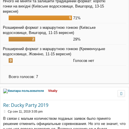
Нічого не міняти та залишити традиційний формат: короткі
гонки на вихідні (Київське водосховище, Вишгород, 13-15
вересня)
5
71%
Розширений формат з маршрутною гонкою (Київське
водосховище, Вишгород, 11-15 вересня)
2
29%
Розширений формат з маршрутною гонкою (Кременчуцьке
водосховище, Жовніно, 11-15 вересня)
0
Голосов нет
Всего голосов:
7
Vitaliy
Re: Ducky Party 2019
С
Ср сен 11, 2019 3:05 pm
о
В связи с малым количеством поданых заявок было принято
о
решение отменить официальные соревнования. Но это не значит, что
б
щ
у нас нет повода встретиться. Встреча состоиться и будет