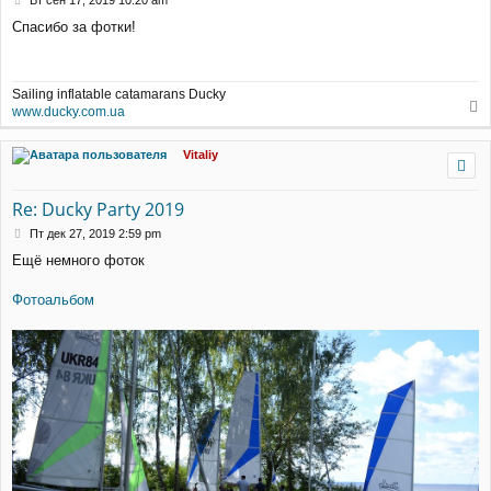
Вт сен 17, 2019 10:20 am
я
о
Спасибо за фотки!
к
о
н
б
щ
а
е
ч
Sailing inflatable catamarans Ducky
н
а
www.ducky.com.ua
и
л
е
е
у
р
Vitaliy
н
у
т
Re: Ducky Party 2019
ь
с
С
Пт дек 27, 2019 2:59 pm
я
о
Ещё немного фоток
к
о
н
б
щ
а
Фотоальбом
е
ч
н
а
и
л
е
у