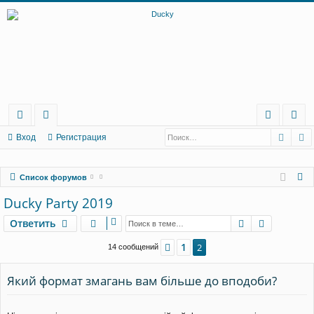
Поис
Р
с
о
хо
ег
Вход
Регистрация
ы
ру
д
ис
П
Список форумов
лк
м
тр
о
Ducky Party 2019
и
ы
ац
и
Поиск
Расшире
Ответить
ия
с
к
1
Пред.
2
14 сообщений
Який формат змагань вам більше до вподоби?