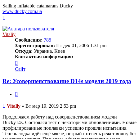
Sailing inflatable catamarans Ducky
www.ducky.com.ua
Вернуться
к
началу
Vitaliy
Сообщения:
785
Зарегистрирован:
Пт дек 01, 2006 1:31 pm
Откуда:
Украина, Киев
Контактная информация:
Контактная
информация
Сайт
пользователя
Vitaliy
Re: Усовершенствование D14s модели 2019 года
Цитата
Сообщение
Vitaliy
»
Вт мар 19, 2019 2:53 pm
Продолжаем работу над совершенствованием модели
Ducky14s. Состоялся тест с некоторыми обновлениями. Новые
профилированные поплавки успешно прошли испытания.
Теперь лодка идёт ещё мягче, острый штевень режет волну без