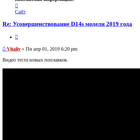
Контактная
информация
Сайт
пользователя
Vitaliy
Re: Усовершенствование D14s модели 2019 года
Цитата
Сообщение
Vitaliy
»
Пн апр 01, 2019 6:20 pm
Видео теста новых поплавков.