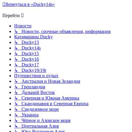
Вернуться в «Ducky14s»
Перейти
Новости
↳ Новости, срочные объявления, информация
Катамараны Ducky
↳ Ducky13
↳ Ducky14s
↳ Ducky15
↳ Ducky16
↳ Ducky17
↳ Ducky19/19r
Путешествия и отдых
↳ Австралия и Новая Зеландия
↳ Гренландия
↳ Дальний Восток
↳ Северная и Южная Америка
↳ Скандинавия и Северная Европа
↳ Средиземное море
↳ Украина
↳ Чёрное и Азовское моря
↳ Центральная Азия
↳ Юго-Восточная Азия