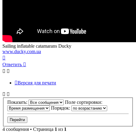
Sailing inflatable catamarans Ducky
www.ducky.com.ua
Вернуться
к
Ответить
началу
Версия для печати
Показать:
Поле сортировки:
Порядок:
4 сообщения • Страница
1
из
1