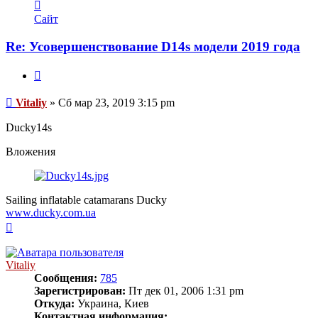
Контактная
информация
Сайт
пользователя
Vitaliy
Re: Усовершенствование D14s модели 2019 года
Цитата
Сообщение
Vitaliy
»
Сб мар 23, 2019 3:15 pm
Ducky14s
Вложения
Sailing inflatable catamarans Ducky
www.ducky.com.ua
Вернуться
к
началу
Vitaliy
Сообщения:
785
Зарегистрирован:
Пт дек 01, 2006 1:31 pm
Откуда:
Украина, Киев
Контактная информация: