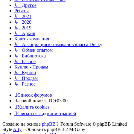
↳ Другое
Регаты
↳ 2021
↳ 2020
↳ 2019
↳ Архив
Кают - компания
↳ Ассоциация катамаранов класса Ducky
↳ Обмен опытом
↳ Библиотека
↳ Разное
Куплю - Продам
↳ Куплю
↳ Продам
↳ Разное
Список форумов
Часовой пояс:
UTC+03:00
Удалить cookies
Связаться с администрацией
Создано на основе
phpBB
® Forum Software © phpBB Limited
Style
Arty
- Обновить phpBB 3.2 MrGaby