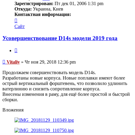
Зарегистрирован:
Пт дек 01, 2006 1:31 pm
Откуда:
Украина, Киев
Контактная информация:
Контактная
информация
Сайт
пользователя
Vitaliy
Усовершенствование D14s модели 2019 года
Цитата
Сообщение
Vitaliy
»
Чт ноя 29, 2018 12:36 pm
Продолжаем совершенствовать модель D14s.
Разработаны новые корпуса. Новые поплавки имеют более
острый вертикальный форштевень, что позволило удлинить
ватерлинию и снизить сопротивление корпуса.
Внесены изменения в раму, для ещё более простой и быстрой
сборки.
Вложения