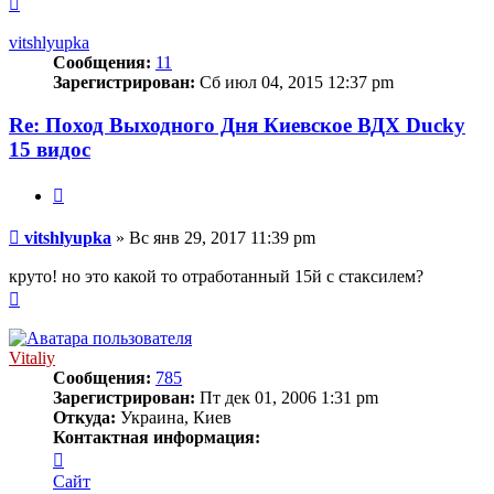
к
началу
vitshlyupka
Сообщения:
11
Зарегистрирован:
Сб июл 04, 2015 12:37 pm
Re: Поход Выходного Дня Киевское ВДХ Ducky
15 видос
Цитата
Сообщение
vitshlyupka
»
Вс янв 29, 2017 11:39 pm
круто! но это какой то отработанный 15й с стаксилем?
Вернуться
к
началу
Vitaliy
Сообщения:
785
Зарегистрирован:
Пт дек 01, 2006 1:31 pm
Откуда:
Украина, Киев
Контактная информация:
Контактная
информация
Сайт