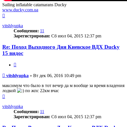
Sailing inflatable catamarans Ducky
www.ducky.com.ua
Вернуться
к
началу
vitshlyupka
Сообщения:
11
Зарегистрирован:
Сб июл 04, 2015 12:37 pm
Re: Поход Выходного Дня Киевское ВДХ Ducky
15 видос
Цитата
Сообщение
vitshlyupka
»
Вт дек 06, 2016 10:49 pm
максимум что было в тот вечер да м вообще за время владения
лодкой
по жпс 22км вчас
Вернуться
к
началу
vitshlyupka
Сообщения:
11
Зарегистрирован:
Сб июл 04, 2015 12:37 pm