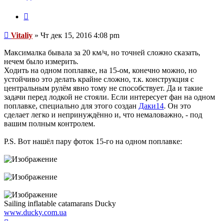
Цитата
Сообщение
Vitaliy
»
Чт дек 15, 2016 4:08 pm
Максималка бывала за 20 км/ч, но точней сложно сказать,
нечем было измерить.
Ходить на одном поплавке, на 15-ом, конечно можно, но
устойчиво это делать крайне сложно, т.к. конструкция с
центральным рулём явно тому не способствует. Да и такие
задачи перед лодкой не стояли. Если интересует фан на одном
поплавке, специально для этого создан
Даки14
. Он это
сделает легко и непринуждённо и, что немаловажно, - под
вашим полным контролем.
P.S. Вот нашёл пару фоток 15-го на одном поплавке:
Sailing inflatable catamarans Ducky
www.ducky.com.ua
Вернуться