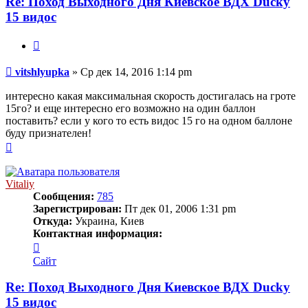
Re: Поход Выходного Дня Киевское ВДХ Ducky
15 видос
Цитата
Сообщение
vitshlyupka
»
Ср дек 14, 2016 1:14 pm
интересно какая максимальная скорость достигалась на гроте
15го? и еще интересно его возможно на один баллон
поставить? если у кого то есть видос 15 го на одном баллоне
буду признателен!
Вернуться
к
началу
Vitaliy
Сообщения:
785
Зарегистрирован:
Пт дек 01, 2006 1:31 pm
Откуда:
Украина, Киев
Контактная информация:
Контактная
информация
Сайт
пользователя
Vitaliy
Re: Поход Выходного Дня Киевское ВДХ Ducky
15 видос