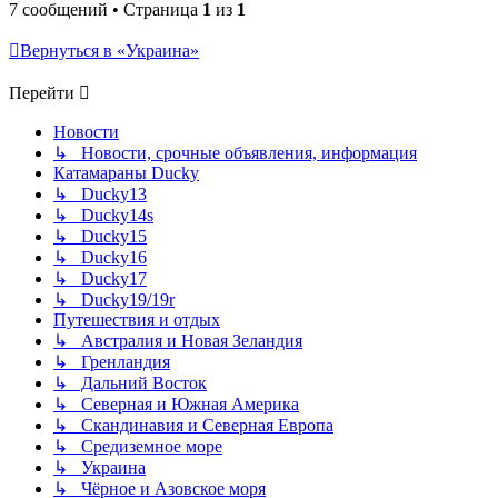
7 сообщений • Страница
1
из
1
Вернуться в «Украина»
Перейти
Новости
↳ Новости, срочные объявления, информация
Катамараны Ducky
↳ Ducky13
↳ Ducky14s
↳ Ducky15
↳ Ducky16
↳ Ducky17
↳ Ducky19/19r
Путешествия и отдых
↳ Австралия и Новая Зеландия
↳ Гренландия
↳ Дальний Восток
↳ Северная и Южная Америка
↳ Скандинавия и Северная Европа
↳ Средиземное море
↳ Украина
↳ Чёрное и Азовское моря