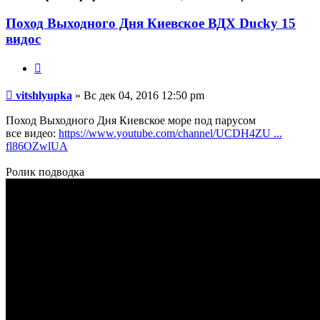
Поход Выходного Дня Киевское ВДХ Ducky 15
видос
Цитата
Сообщение
vitshlyupka
»
Вс дек 04, 2016 12:50 pm
Поход Выходного Дня Киевское море под парусом
все видео:
https://www.youtube.com/channel/UCDH4ZU ...
fl86OZwlUA
Ролик подводка