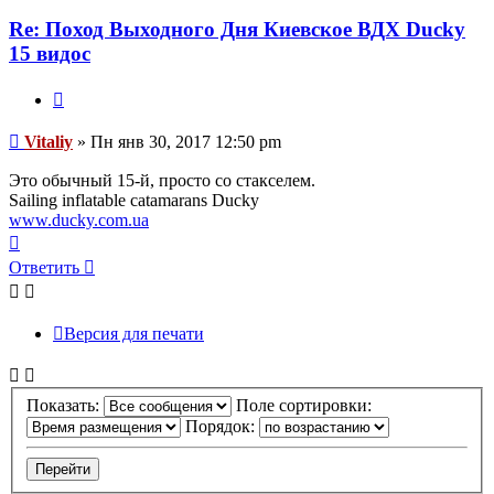
пользователя
Vitaliy
Re: Поход Выходного Дня Киевское ВДХ Ducky
15 видос
Цитата
Сообщение
Vitaliy
»
Пн янв 30, 2017 12:50 pm
Это обычный 15-й, просто со стакселем.
Sailing inflatable catamarans Ducky
www.ducky.com.ua
Вернуться
к
Ответить
началу
Версия для печати
Показать:
Поле сортировки:
Порядок: