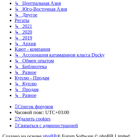
↳ Центральная Азия
↳ Юго-Восточная Азия
↳ Другое
Регаты
↳ 2021
↳ 2020
↳ 2019
↳ Архив
Кают - компания
↳ Ассоциация катамаранов класса Ducky
↳ Обмен опытом
↳ Библиотека
↳ Разное
Куплю - Продам
↳ Куплю
↳ Продам
↳ Разное
Список форумов
Часовой пояс:
UTC+03:00
Удалить cookies
Связаться с администрацией
Создано на основе
phpBB
® Forum Software © phpBB Limited