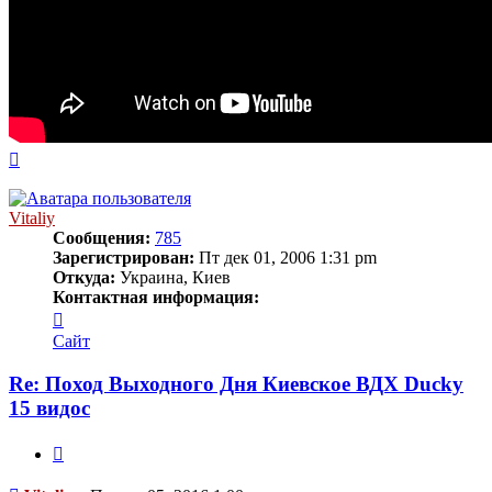
Вернуться
к
началу
Vitaliy
Сообщения:
785
Зарегистрирован:
Пт дек 01, 2006 1:31 pm
Откуда:
Украина, Киев
Контактная информация:
Контактная
информация
Сайт
пользователя
Vitaliy
Re: Поход Выходного Дня Киевское ВДХ Ducky
15 видос
Цитата
Сообщение