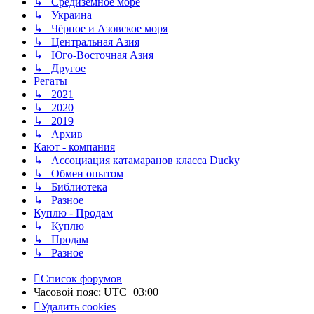
↳ Средиземное море
↳ Украина
↳ Чёрное и Азовское моря
↳ Центральная Азия
↳ Юго-Восточная Азия
↳ Другое
Регаты
↳ 2021
↳ 2020
↳ 2019
↳ Архив
Кают - компания
↳ Ассоциация катамаранов класса Ducky
↳ Обмен опытом
↳ Библиотека
↳ Разное
Куплю - Продам
↳ Куплю
↳ Продам
↳ Разное
Список форумов
Часовой пояс:
UTC+03:00
Удалить cookies