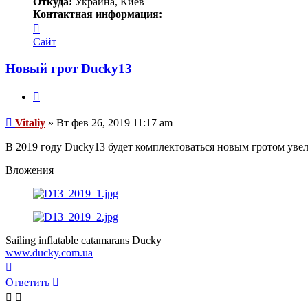
Откуда:
Украина, Киев
Контактная информация:
Контактная
информация
Сайт
пользователя
Vitaliy
Новый грот Ducky13
Цитата
Сообщение
Vitaliy
»
Вт фев 26, 2019 11:17 am
В 2019 году Ducky13 будет комплектоваться новым гротом ув
Вложения
Sailing inflatable catamarans Ducky
www.ducky.com.ua
Вернуться
к
Ответить
началу