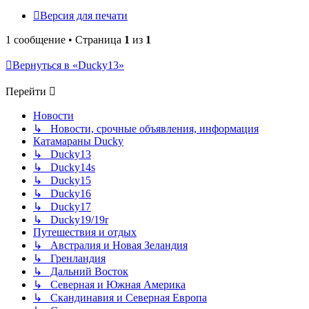
Версия для печати
1 сообщение • Страница
1
из
1
Вернуться в «Ducky13»
Перейти
Новости
↳ Новости, срочные объявления, информация
Катамараны Ducky
↳ Ducky13
↳ Ducky14s
↳ Ducky15
↳ Ducky16
↳ Ducky17
↳ Ducky19/19r
Путешествия и отдых
↳ Австралия и Новая Зеландия
↳ Гренландия
↳ Дальний Восток
↳ Северная и Южная Америка
↳ Скандинавия и Северная Европа