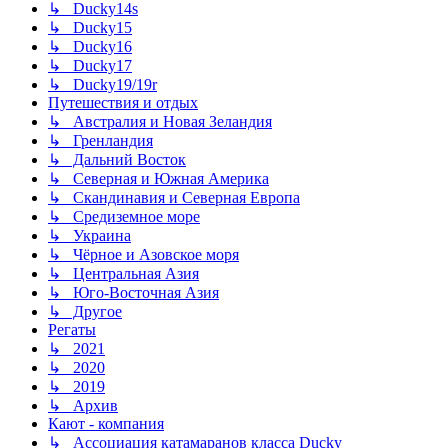
↳ Ducky14s
↳ Ducky15
↳ Ducky16
↳ Ducky17
↳ Ducky19/19r
Путешествия и отдых
↳ Австралия и Новая Зеландия
↳ Гренландия
↳ Дальний Восток
↳ Северная и Южная Америка
↳ Скандинавия и Северная Европа
↳ Средиземное море
↳ Украина
↳ Чёрное и Азовское моря
↳ Центральная Азия
↳ Юго-Восточная Азия
↳ Другое
Регаты
↳ 2021
↳ 2020
↳ 2019
↳ Архив
Кают - компания
↳ Ассоциация катамаранов класса Ducky