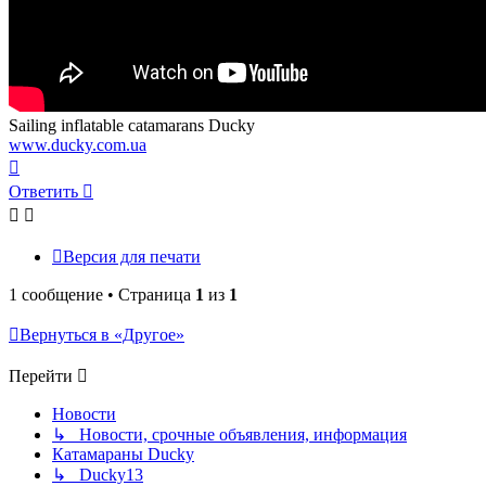
Sailing inflatable catamarans Ducky
www.ducky.com.ua
Вернуться
к
Ответить
началу
Версия для печати
1 сообщение • Страница
1
из
1
Вернуться в «Другое»
Перейти
Новости
↳ Новости, срочные объявления, информация
Катамараны Ducky
↳ Ducky13