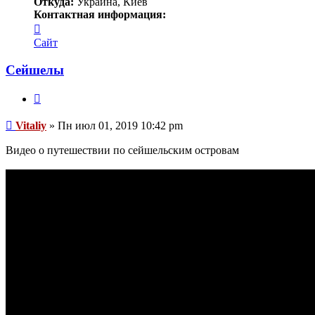
Откуда:
Украина, Киев
Контактная информация:
Контактная
информация
Сайт
пользователя
Vitaliy
Сейшелы
Цитата
Сообщение
Vitaliy
»
Пн июл 01, 2019 10:42 pm
Видео о путешествии по сейшельским островам