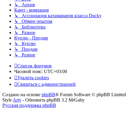
↳ Архив
Кают - компания
↳ Ассоциация катамаранов класса Ducky
↳ Обмен опытом
↳ Библиотека
↳ Разное
Куплю - Продам
↳ Куплю
↳ Продам
↳ Разное
Список форумов
Часовой пояс:
UTC+03:00
Удалить cookies
Связаться с администрацией
Создано на основе
phpBB
® Forum Software © phpBB Limited
Style
Arty
- Обновить phpBB 3.2 MrGaby
Русская поддержка phpBB