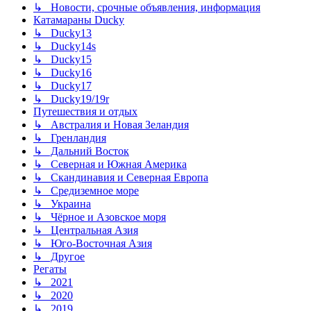
↳ Новости, срочные объявления, информация
Катамараны Ducky
↳ Ducky13
↳ Ducky14s
↳ Ducky15
↳ Ducky16
↳ Ducky17
↳ Ducky19/19r
Путешествия и отдых
↳ Австралия и Новая Зеландия
↳ Гренландия
↳ Дальний Восток
↳ Северная и Южная Америка
↳ Скандинавия и Северная Европа
↳ Средиземное море
↳ Украина
↳ Чёрное и Азовское моря
↳ Центральная Азия
↳ Юго-Восточная Азия
↳ Другое
Регаты
↳ 2021
↳ 2020
↳ 2019