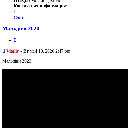
Откуда:
Украина, Киев
Контактная информация:
Контактная
информация
Сайт
пользователя
Vitaliy
Мальдіви 2020
Цитата
Сообщение
Vitaliy
»
Вт май 19, 2020 2:47 pm
Мальдіви 2020