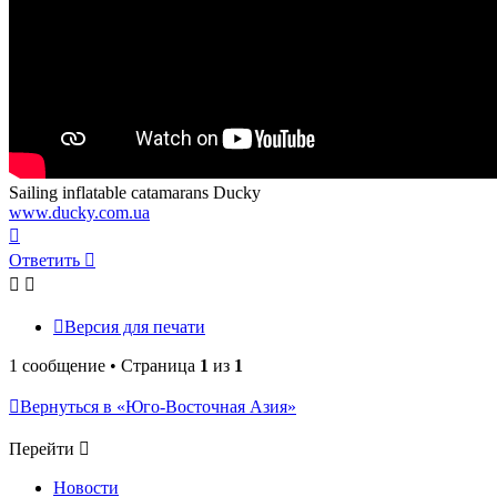
Sailing inflatable catamarans Ducky
www.ducky.com.ua
Вернуться
к
Ответить
началу
Версия для печати
1 сообщение • Страница
1
из
1
Вернуться в «Юго-Восточная Азия»
Перейти
Новости