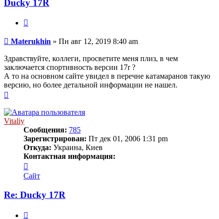
Ducky 17R
Цитата
Сообщение
Materukhin
»
Пн авг 12, 2019 8:40 am
Здравствуйте, коллеги, просветите меня плиз, в чем
заключается спортивность версии 17r ?
А то на основном сайте увидел в перечне катамаранов такую
версию, но более детальной информации не нашел.
Вернуться
к
началу
Vitaliy
Сообщения:
785
Зарегистрирован:
Пт дек 01, 2006 1:31 pm
Откуда:
Украина, Киев
Контактная информация:
Контактная
информация
Сайт
пользователя
Vitaliy
Re: Ducky 17R
Цитата