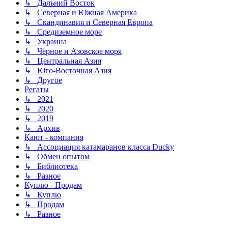
↳ Дальний Восток
↳ Северная и Южная Америка
↳ Скандинавия и Северная Европа
↳ Средиземное море
↳ Украина
↳ Чёрное и Азовское моря
↳ Центральная Азия
↳ Юго-Восточная Азия
↳ Другое
Регаты
↳ 2021
↳ 2020
↳ 2019
↳ Архив
Кают - компания
↳ Ассоциация катамаранов класса Ducky
↳ Обмен опытом
↳ Библиотека
↳ Разное
Куплю - Продам
↳ Куплю
↳ Продам
↳ Разное