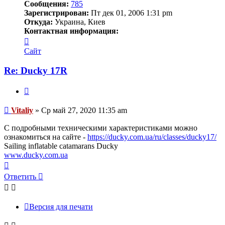
Сообщения:
785
Зарегистрирован:
Пт дек 01, 2006 1:31 pm
Откуда:
Украина, Киев
Контактная информация:
Контактная
информация
Сайт
пользователя
Vitaliy
Re: Ducky 17R
Цитата
Сообщение
Vitaliy
»
Ср май 27, 2020 11:35 am
С подробными техническими характеристиками можно
ознакомиться на сайте -
https://ducky.com.ua/ru/classes/ducky17/
Sailing inflatable catamarans Ducky
www.ducky.com.ua
Вернуться
к
Ответить
началу
Версия для печати